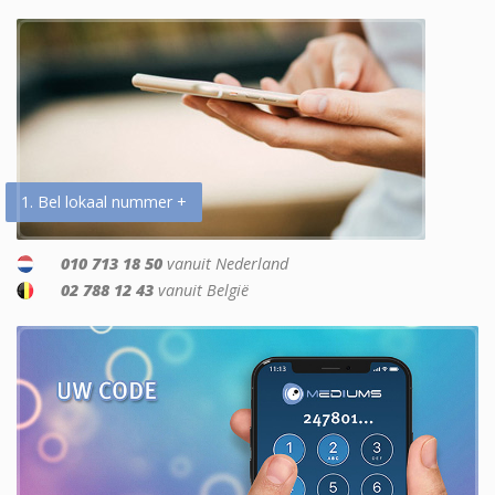
1. Bel lokaal nummer +
010 713 18 50
vanuit Nederland
02 788 12 43
vanuit België