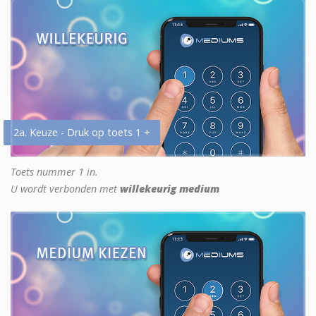
2a. Keuze - Druk op toets 1 +
Toets nummer 1 in.
U wordt verbonden met
willekeurig medium