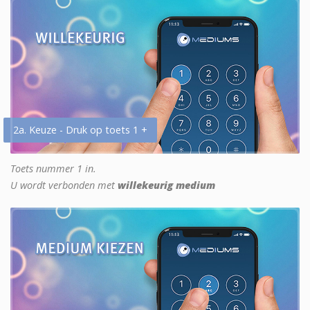
2a. Keuze - Druk op toets 1 +
Toets nummer 1 in.
U wordt verbonden met
willekeurig medium