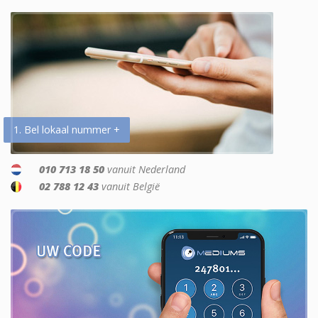
1. Bel lokaal nummer +
010 713 18 50
vanuit Nederland
02 788 12 43
vanuit België